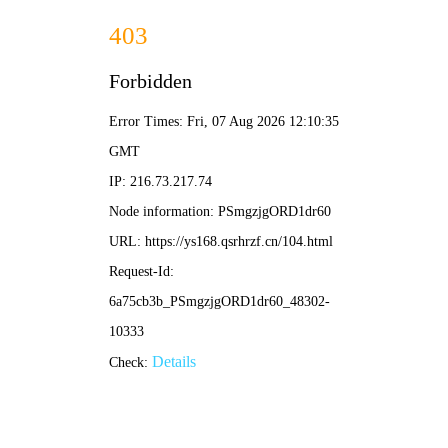
搜
🎬
高清
电影
索
首页
电影
电视剧
综艺
动漫
动画片
短剧
Netflix作品
最近更新
排行榜
绝世战魂动画版
海贼王
🎬 热门电影 · 高清在线
更多 →
05集
HD中字
HD中字
了不起的妈妈 第二季
替补悍警
圣母玛利亚
纪录
动作
剧情
HD中字
HD国语
HD国语
未知
鲍勃·奥登科克
安妮·海瑟薇
战魂终回
杀他的100种办法
遁甲门之消失的公主​
战争
喜剧
古装