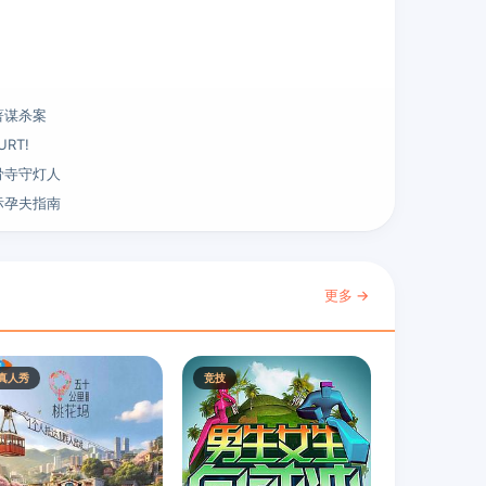
著谋杀案
URT!
骨寺守灯人
际孕夫指南
更多 →
真人秀
竞技