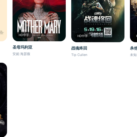
HD中字
HD中字
圣母玛利亚
战魂终回
杀他
安妮·海瑟薇
Tip Cullen
未知