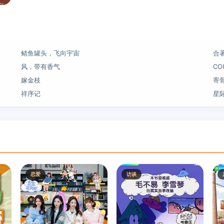
鲭鱼罐头，飞向宇宙
合
风，带有香气
CO
嫁金枝
寄
祥序记
星
恋爱
访谈