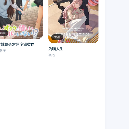
06集
30集
有辣妹会对阿宅温柔!?
为喵人生
敦美
张杰