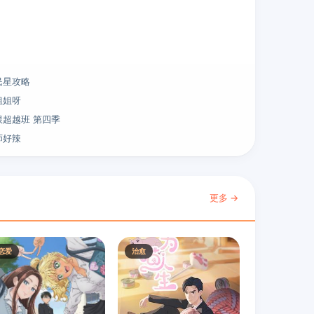
民星攻略
姐姐呀
限超越班 第四季
师好辣
更多 →
恋爱
治愈