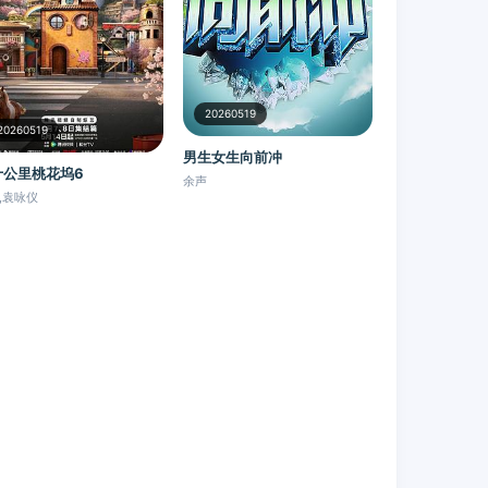
20260519
20260519
男生女生向前冲
十公里桃花坞6
余声
,袁咏仪