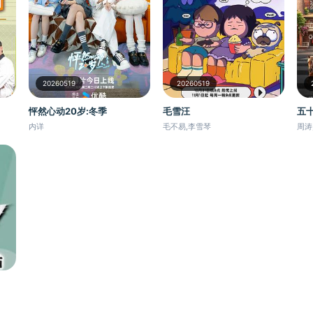
20260519
20260519
毛雪汪
怦然心动20岁:冬季
五
毛不易,李雪琴
内详
周涛