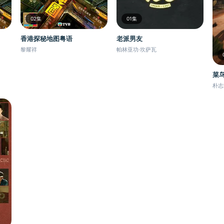
02集
01集
香港探秘地图粤语
老派男友
黎耀祥
帕林亚功·坎萨瓦
菜
朴志