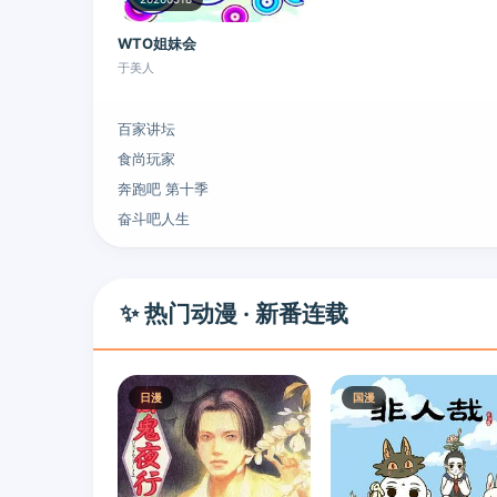
WTO姐妹会
于美人
百家讲坛
食尚玩家
奔跑吧 第十季
奋斗吧人生
✨ 热门动漫 · 新番连载
日漫
国漫