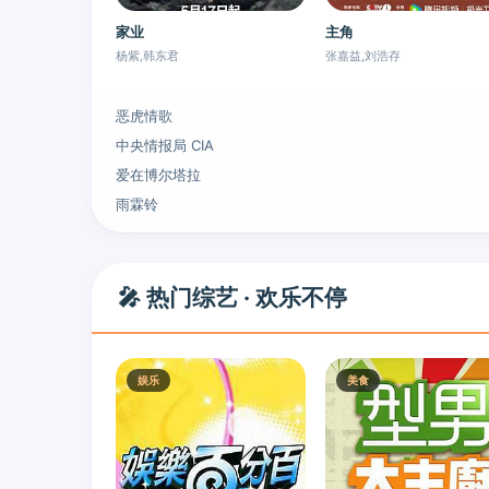
家业
主角
杨紫,韩东君
张嘉益,刘浩存
恶虎情歌
中央情报局 CIA
爱在博尔塔拉
雨霖铃
🎤 热门综艺 · 欢乐不停
娱乐
美食