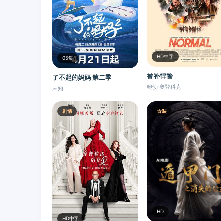
HD中字
05集
替补悍警
了不起的妈妈 第二季
鲍勃·奥登科克
未知
剧情
古装
HD
HD中字