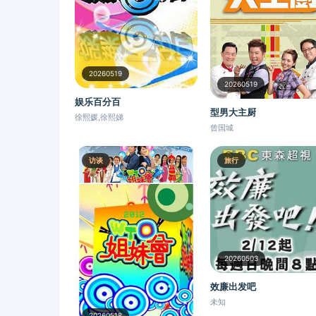
20260519
20260519
娱乐百分百
型男大主厨
徐熙媛,徐熙娣
曾国城
访谈
旅行
20260503
效廉出发吧
未知
20260518