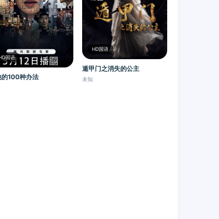
HD国语
HD国语
遁甲门之消失的公主​
的100种办法
未知