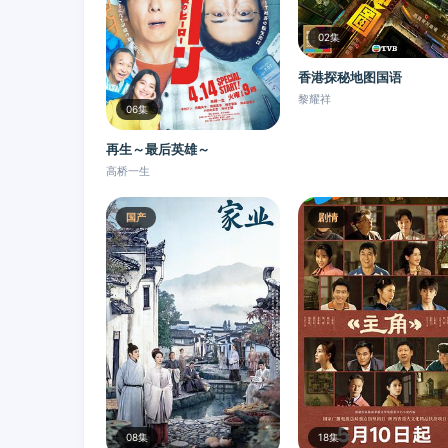
02集
香港探秘地图国语
黎耀祥
06集
再生～最后英雄～
高桥一生
国产
剧情
08集
18集