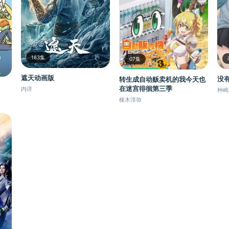
163集
07集
遮天动画版
没
转生成自动贩卖机的我今天也
在迷宫徘徊第三季
内详
种崎
榎木淳弥