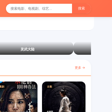
搜索
灵武大陆
更多 →
喜剧
古装