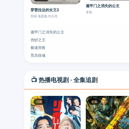
遁甲门之消失的公主
穿普拉达的女王2
未知
安妮·海瑟薇,刘玉玲
遁甲门之消失的公主
伪钞之王
极速营救
荒岛惊魂
📺 热播电视剧 · 全集追剧
日剧
纪实