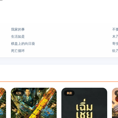
我家的事
不
生活如是
木乃
棋盘上的向日葵
寄
死亡循环
欸
纪实
泰剧