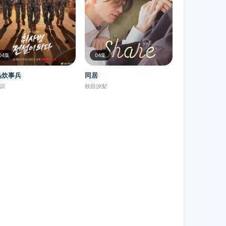
04集
04集
鸟炊事兵
同居
训
秋田汐梨