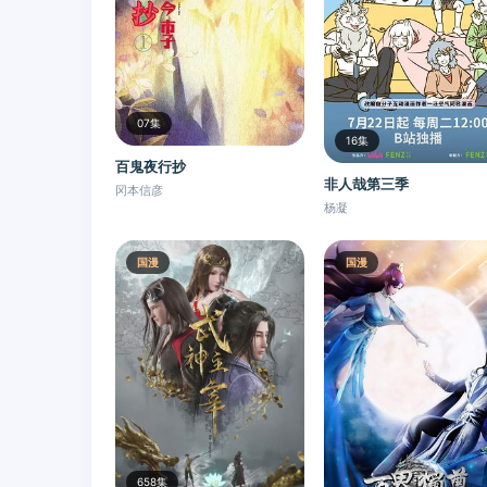
07集
16集
百鬼夜行抄
非人哉第三季
冈本信彦
杨凝
国漫
国漫
658集