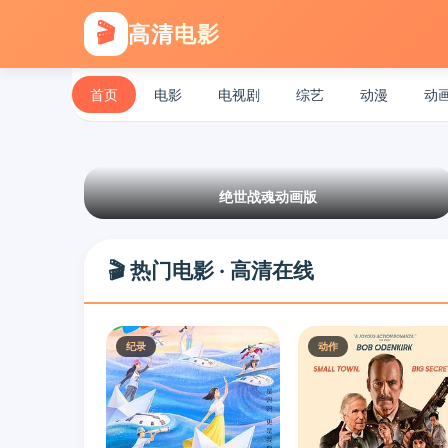
🎬
高清
电影
首页
电影
电视剧
综艺
动漫
动
绝世战魂动画版
🎬 热门电影 · 高清在线
纪录
动作