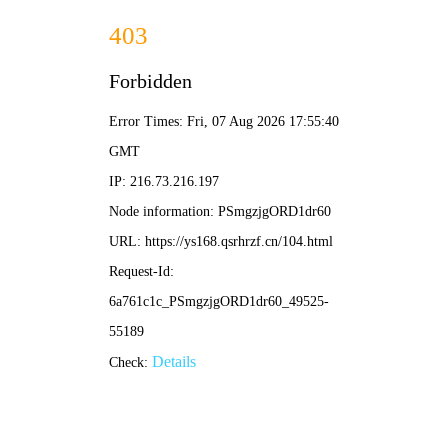
搜
🎬
高清
电影
索
首页
电影
电视剧
综艺
动漫
动画片
短剧
Netflix作品
最近更新
排行榜
绝世战魂动画版
海贼王
🎬 热门电影 · 高清在线
更多 →
05集
HD中字
HD中字
了不起的妈妈 第二季
替补悍警
圣母玛利亚
纪录
动作
剧情
HD中字
HD国语
HD国语
未知
鲍勃·奥登科克
安妮·海瑟薇
战魂终回
杀他的100种办法
遁甲门之消失的公主​
战争
喜剧
古装