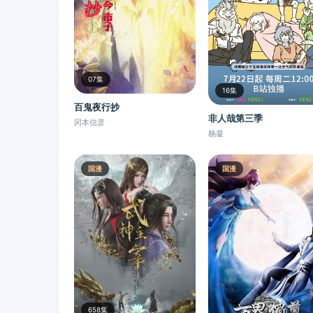
07集
16集
百鬼夜行抄
非人哉第三季
冈本信彦
杨凝
国漫
国漫
658集