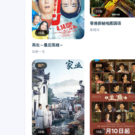
02集
香港探秘地图国语
黎耀祥
06集
再生～最后英雄～
高桥一生
国产
剧情
08集
18集