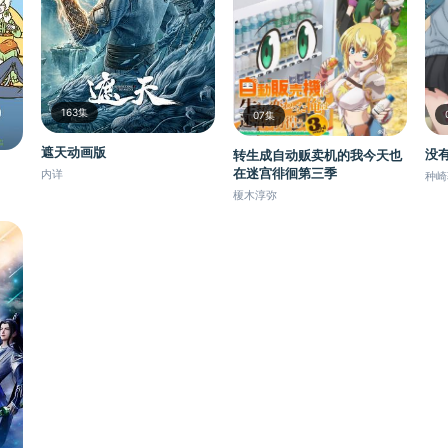
163集
07集
遮天动画版
没
转生成自动贩卖机的我今天也
在迷宫徘徊第三季
内详
种崎
榎木淳弥