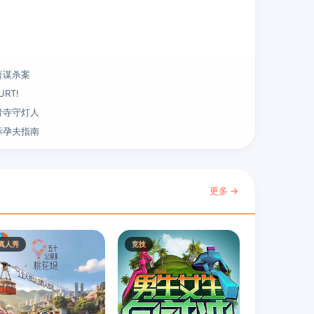
著谋杀案
URT!
骨寺守灯人
际孕夫指南
更多 →
真人秀
竞技