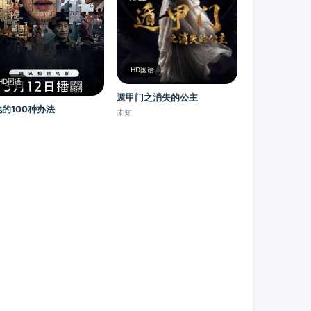
HD国语
HD国语
遁甲门之消失的公主​
的100种办法
未知