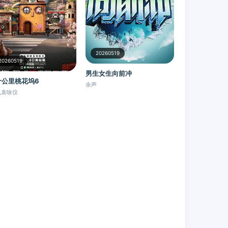
20260519
20260519
男生女生向前冲
十公里桃花坞6
余声
,袁咏仪