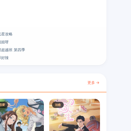
民星攻略
姐姐呀
限超越班 第四季
师好辣
更多 →
恋爱
治愈