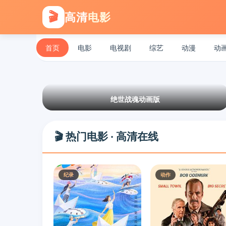
🎬
高清
电影
首页
电影
电视剧
综艺
动漫
动
绝世战魂动画版
🎬 热门电影 · 高清在线
纪录
动作