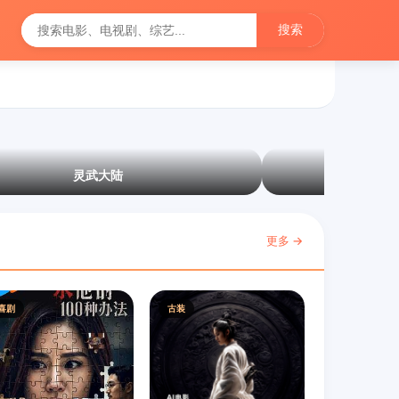
搜索
灵武大陆
更多 →
喜剧
古装