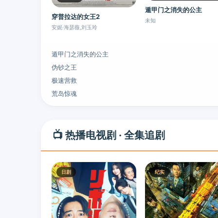
遁甲门之消失的公主
穿普拉达的女王2
未知
安妮·海瑟薇,刘玉玲
遁甲门之消失的公主
伪钞之王
极速营救
荒岛惊魂
📺 热播电视剧 · 全集追剧
日剧
纪实