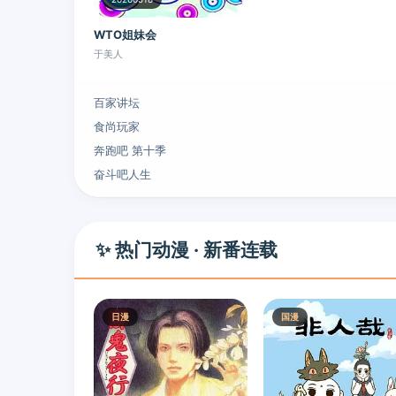
WTO姐妹会
于美人
百家讲坛
食尚玩家
奔跑吧 第十季
奋斗吧人生
✨ 热门动漫 · 新番连载
日漫
国漫