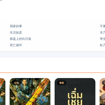
我家的事
不
生活如是
木乃
棋盘上的向日葵
寄
死亡循环
欸
纪实
泰剧