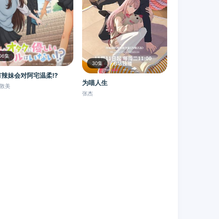
06集
30集
有辣妹会对阿宅温柔!?
为喵人生
敦美
张杰