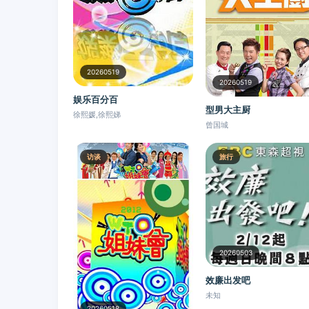
20260519
20260519
娱乐百分百
型男大主厨
徐熙媛,徐熙娣
曾国城
访谈
旅行
20260503
效廉出发吧
未知
20260518