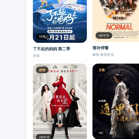
HD中字
05集
替补悍警
了不起的妈妈 第二季
鲍勃·奥登科克
未知
剧情
古装
HD
HD中字