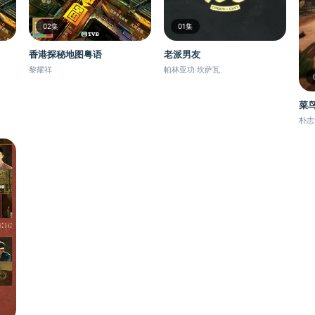
02集
01集
香港探秘地图粤语
老派男友
黎耀祥
帕林亚功·坎萨瓦
菜
朴志