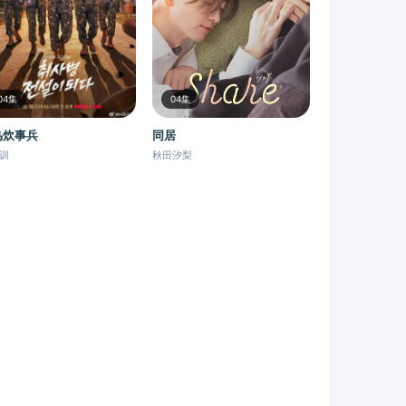
04集
04集
鸟炊事兵
同居
训
秋田汐梨