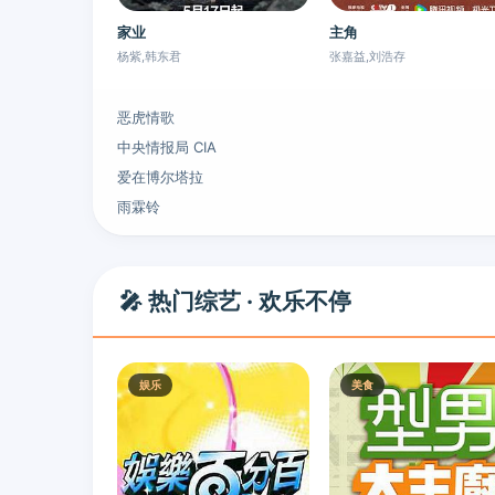
家业
主角
杨紫,韩东君
张嘉益,刘浩存
恶虎情歌
中央情报局 CIA
爱在博尔塔拉
雨霖铃
🎤 热门综艺 · 欢乐不停
娱乐
美食