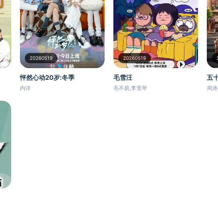
20260519
20260519
毛雪汪
怦然心动20岁:冬季
五
毛不易,李雪琴
内详
周涛