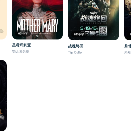
HD中字
HD中字
圣母玛利亚
战魂终回
杀他
安妮·海瑟薇
Tip Cullen
未知