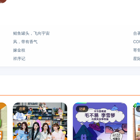
鲭鱼罐头，飞向宇宙
合
风，带有香气
CO
嫁金枝
寄
祥序记
星
恋爱
访谈