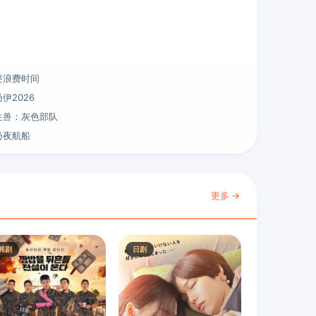
要浪费时间
伊2026
生兽：灰色部队
乃夜航船
更多 →
韩剧
日剧