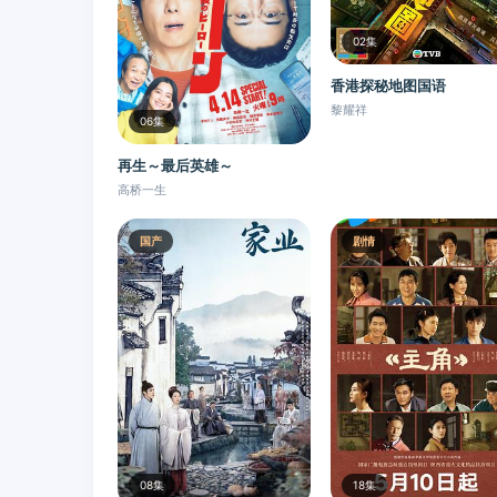
02集
香港探秘地图国语
黎耀祥
06集
再生～最后英雄～
高桥一生
国产
剧情
08集
18集