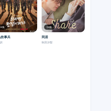
04集
04集
鸟炊事兵
同居
训
秋田汐梨