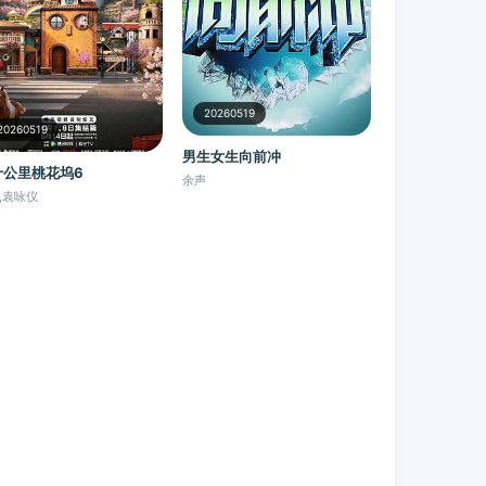
20260519
20260519
男生女生向前冲
十公里桃花坞6
余声
,袁咏仪