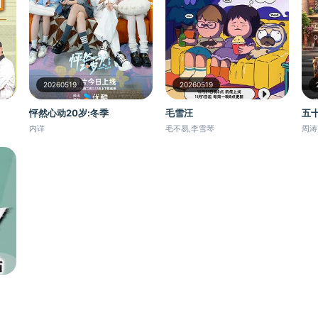
20260519
20260519
毛雪汪
怦然心动20岁:冬季
五
毛不易,李雪琴
内详
周涛