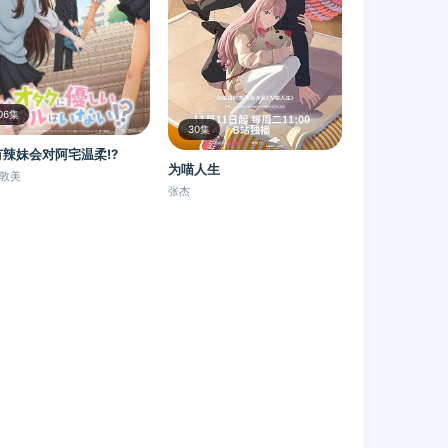
06集
30集
有辣妹会对阿宅温柔!?
为喵人生
敦美
张杰