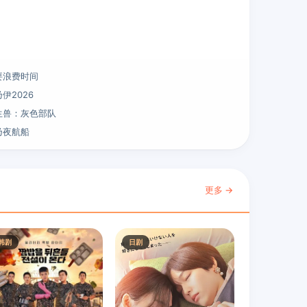
要浪费时间
伊2026
生兽：灰色部队
乃夜航船
更多 →
韩剧
日剧