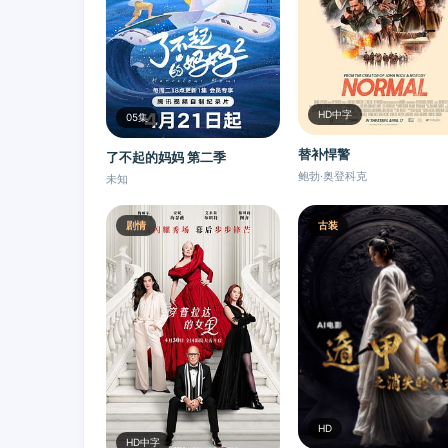
HD中字
05集
替补悍警
了不起的妈妈 第二季
鲍勃·奥登科克
未知
剧情
古装
HD
HD中字