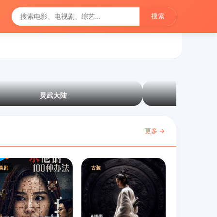
搜索
灵武大陆
更多 →
喜剧
古装