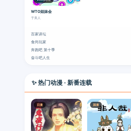
WTO姐妹会
于美人
百家讲坛
食尚玩家
奔跑吧 第十季
奋斗吧人生
✨ 热门动漫 · 新番连载
日漫
国漫