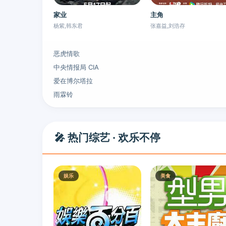
家业
主角
杨紫,韩东君
张嘉益,刘浩存
恶虎情歌
中央情报局 CIA
爱在博尔塔拉
雨霖铃
🎤 热门综艺 · 欢乐不停
娱乐
美食