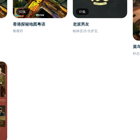
02集
01集
香港探秘地图粤语
老派男友
黎耀祥
帕林亚功·坎萨瓦
菜
朴志