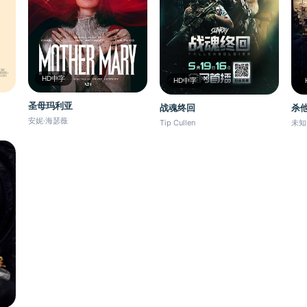
HD中字
HD中字
圣母玛利亚
战魂终回
杀他
安妮·海瑟薇
Tip Cullen
未知