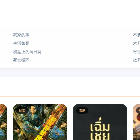
我家的事
不
生活如是
木乃
棋盘上的向日葵
寄
死亡循环
欸
纪实
泰剧