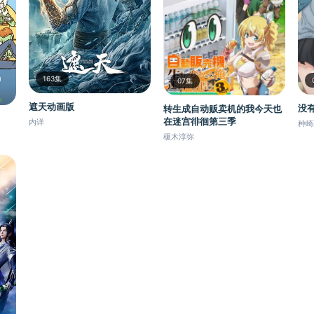
163集
07集
遮天动画版
没
转生成自动贩卖机的我今天也
在迷宫徘徊第三季
内详
种崎
榎木淳弥