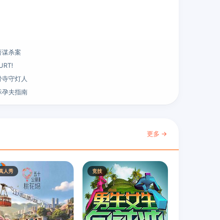
著谋杀案
URT!
骨寺守灯人
际孕夫指南
更多 →
真人秀
竞技