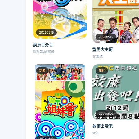
20260519
20260519
娱乐百分百
型男大主厨
徐熙媛,徐熙娣
曾国城
访谈
旅行
20260503
效廉出发吧
未知
20260518