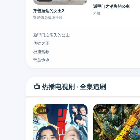
遁甲门之消失的公主
穿普拉达的女王2
未知
安妮·海瑟薇,刘玉玲
遁甲门之消失的公主
伪钞之王
极速营救
荒岛惊魂
📺 热播电视剧 · 全集追剧
日剧
纪实