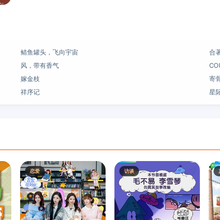
鲭鱼罐头，飞向宇宙
合
风，带有香气
CO
嫁金枝
寄
祥序记
星
恋爱
访谈