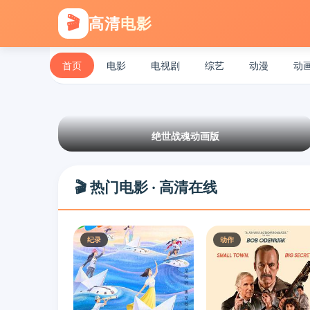
🎬
高清
电影
首页
电影
电视剧
综艺
动漫
动
绝世战魂动画版
🎬 热门电影 · 高清在线
纪录
动作