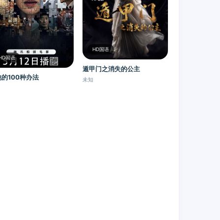
HD国语
HD国语
遁甲门之消失的公主​
的100种办法
未知