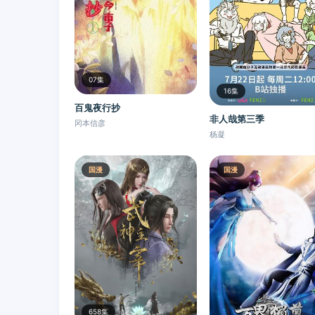
07集
16集
百鬼夜行抄
非人哉第三季
冈本信彦
杨凝
国漫
国漫
658集